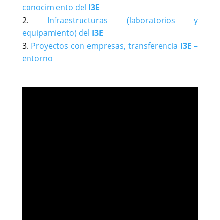
conocimiento del
I3E
Infraestructuras (laboratorios y
equipamiento) del
I3E
Proyectos con empresas, transferencia
I3E
–
entorno