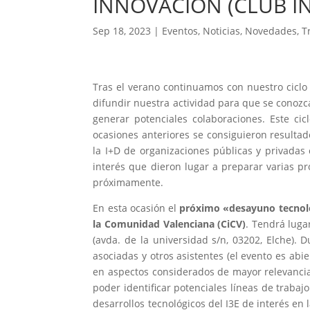
INNOVACIÓN (CLUB 
Sep 18, 2023
|
Eventos
,
Noticias
,
Novedades
,
T
Tras el verano continuamos con nuestro ciclo
difundir nuestra actividad para que se conozca
generar potenciales colaboraciones. Este ci
ocasiones anteriores se consiguieron resultad
la I+D de organizaciones públicas y privadas
interés que dieron lugar a preparar varias 
próximamente.
En esta ocasión el
próximo «desayuno tecnológ
la Comunidad Valenciana (CiCV)
. Tendrá luga
(avda. de la universidad s/n, 03202, Elche).
asociadas y otros asistentes (el evento es abi
en aspectos considerados de mayor relevancia 
poder identificar potenciales líneas de trab
desarrollos tecnológicos del I3E de interés en 